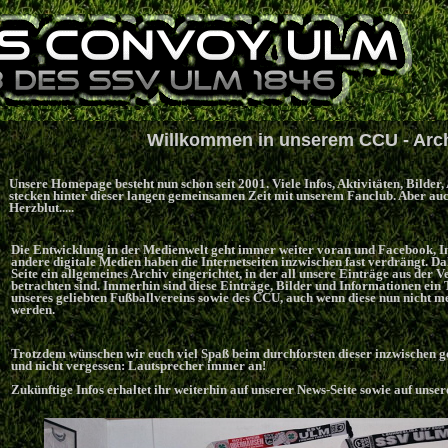
Willkommen in unserem CCU - Arc
Unsere Homepage besteht nun schon seit 2001. Viele Infos, Aktivitäten, Bilde
stecken hinter dieser langen gemeinsamen Zeit mit unserem Fanclub. Aber auc
Herzblut.....
Die Entwicklung in der Medienwelt geht immer weiter voran und Facebook, I
andere digitale Medien haben die Internetseiten inzwischen fast verdrängt. Da
Seite ein allgemeines Archiv eingerichtet, in der all unsere Einträge aus der 
betrachten sind. Immerhin sind diese Einträge, Bilder und Informationen ein 
unseres geliebten Fußballvereins sowie des CCU, auch wenn diese nun nicht me
werden.
Trotzdem wünschen wir euch viel Spaß beim durchforsten dieser inzwischen ge
und nicht vergessen: Lautsprecher immer an!
Zukünftige Infos erhaltet ihr weiterhin auf unserer News-Seite sowie auf uns