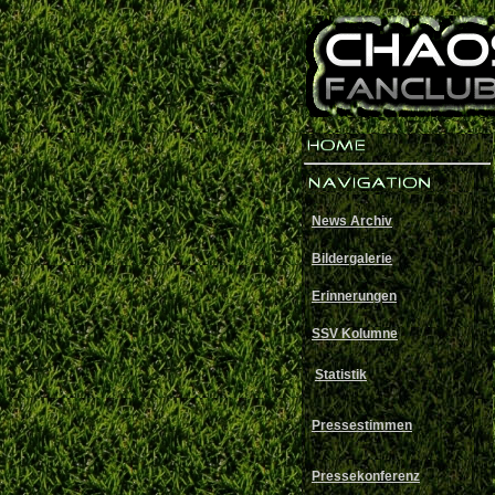
News Archiv
Bildergalerie
Erinnerungen
SSV Kolumne
Statistik
Pressestimmen
Pressekonferenz