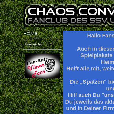
Hallo Fan
Flyer Archiv
Auch in dieser
Spielplakate
Heim
Helft alle mit, we
Die „Spatzen“ bie
un
Hilf auch Du "uns
Du jeweils das ak
und in Deiner Fir