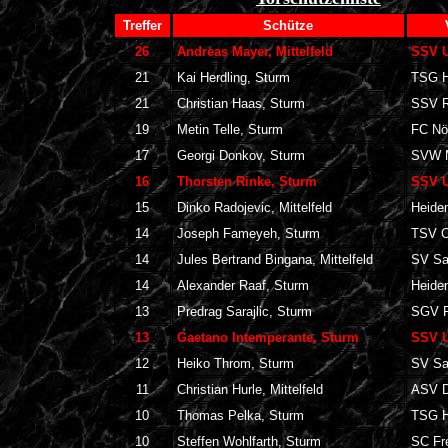
Treffer
Schütze
26
Andreas Mayer, Mittelfeld
SSV U
21
Kai Herdling, Sturm
TSG H
21
Christian Haas, Sturm
SSV R
19
Metin Telle, Sturm
FC Nö
17
Georgi Donkov, Sturm
SVW 
16
Thorsten Rinke, Sturm
SSV U
15
Dinko Radojevic, Mittelfeld
Heide
14
Joseph Fameyeh, Sturm
TSV C
14
Jules Bertrand Bingana, Mittelfeld
SV Sa
14
Alexander Raaf, Sturm
Heide
13
Predrag Sarajlic, Sturm
SGV F
13
Gaetano Intemperante, Sturm
SSV U
12
Heiko Throm, Sturm
SV Sa
11
Christian Hurle, Mittelfeld
ASV D
10
Thomas Pelka, Sturm
TSG H
10
Steffen Wohlfarth, Sturm
SC Fre