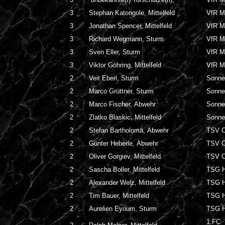
3
Stephan Katongole, Mittelfeld
VfR M
3
Jonathan Spencer, Mittelfeld
VfR M
3
Richard Wegmann, Sturm
VfR M
3
Sven Eller, Sturm
VfR M
3
Viktor Göhring, Mittelfeld
VfR M
2
Veit Eberl, Sturm
Sonne
2
Marco Grüttner, Sturm
Sonne
2
Marco Fischer, Abwehr
Sonne
2
Zlatko Blaskic, Mittelfeld
Sonne
2
Stefan Bartholomä, Abwehr
TSV C
2
Günter Heberle, Abwehr
TSV C
2
Oliver Gorgiev, Mittelfeld
TSV C
2
Sascha Boller, Mittelfeld
TSG H
2
Alexander Welz, Mittelfeld
TSG H
2
Tim Bauer, Mittelfeld
TSG H
2
Aurelien Eyoum, Sturm
TSG H
1.FC