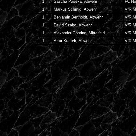
1
Sascha Paseka, Abwehr
FC Nö
1
Markus Schmid, Abwehr
VfR M
1
Benjamin Bertholdt, Abwehr
VfR M
1
David Szabo, Abwehr
VfR M
1
Alexander Göhring, Mittelfeld
VfR M
1
Artur Krettek, Abwehr
VfR M