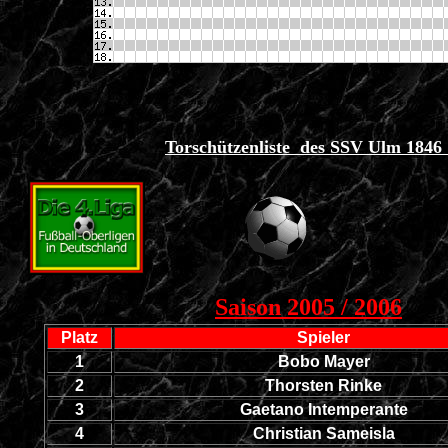
Torschützenliste des SSV Ulm 184
Saison 2005 / 2006
Platz
Spieler
1
Bobo Mayer
2
Thorsten Rinke
3
Gaetano Intemperante
4
Christian Sameisla