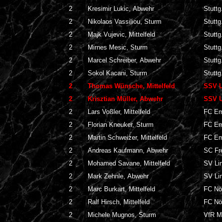
2
Kresimir Lukic, Abwehr
Stuttg
2
Nikolaos Vassiliou, Sturm
Stuttg
2
Majk Vujevic, Mittelfeld
Stuttg
2
Mirnes Mesic, Sturm
Stuttg
2
Marcel Schreiber, Abwehr
Stuttg
2
Sokol Kacani, Sturm
Stuttg
2
Thomas Wünsche, Mittelfeld
SSV U
2
Krisztian Müller, Abwehr
SSV U
2
Lars Voßler, Mittelfeld
FC Em
2
Florian Kneuker, Sturm
FC Em
2
Martin Schweizer, Mittelfeld
FC Em
2
Andreas Kaufmann, Abwehr
SC Fre
2
Mohamed Savane, Mittelfeld
SV Li
2
Mark Zehnle, Abwehr
SV Li
2
Marc Burkart, Mittelfeld
FC Nö
2
Ralf Hirsch, Mittelfeld
FC Nö
2
Michele Mugnos, Sturm
VfR M