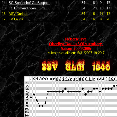
14
SG Sonnenhof Großaspach
34
8
9
17
15
FC Emmendingen
34
7
10
17
16
ASV Durlach
34
6
11
17
17
FV Lauda
34
6
8
20
Fieberkurve
Oberliga Baden Württemberg
Saison 2005/2006
zuletzt aktualisiert: 5/31/2007 19:29:7