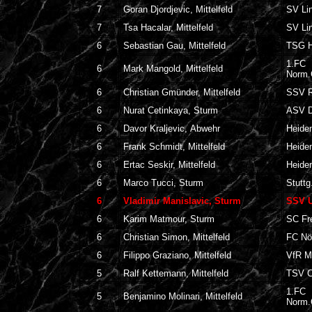
7
Goran Djordjevic, Mittelfeld
SV Li
7
Tsa Hacalar, Mittelfeld
SV Li
6
Sebastian Gau, Mittelfeld
TSG H
1.FC
6
Mark Mangold, Mittelfeld
Norm
6
Christian Gmünder, Mittelfeld
SSV R
6
Nurat Cetinkaya, Sturm
ASV D
6
Davor Kraljevic, Abwehr
Heide
6
Frank Schmidt, Mittelfeld
Heide
6
Ertac Seskir, Mittelfeld
Heide
6
Marco Tucci, Sturm
Stuttg
6
Vladimir Manislavic, Sturm
SSV U
6
Karim Matmour, Sturm
SC Fre
6
Christian Simon, Mittelfeld
FC Nö
6
Filippo Graziano, Mittelfeld
VfR M
5
Ralf Kettemann, Mittelfeld
TSV C
1.FC
5
Benjamino Molinari, Mittelfeld
Norm