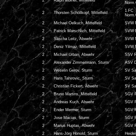
2
Ralph Molner, Mittelfeld
Norm
1.FC
2
Thorsten Schöllkopf, Mittelfeld
Norm
2
Michael Oelkuch, Mittelfeld
SVW 
2
Patrick Marschlich, Mittelfeld
SVW 
2
Sascha Leitz, Abwehr
SVW 
2
Deniz Yilmaz, Mittelfeld
SVW 
2
Michael Urban, Abwehr
SSV R
2
Alexander Zimmermann, Sturm
ASV D
2
Weselin Gerov, Sturm
SV Sa
2
Haris Tahirovic, Sturm
SV Sa
2
Christian Fickert, Abwehr
SV Sa
2
Bruno Martins, Mittelfeld
SGV F
2
Andreas Kuch, Abwehr
SGV F
2
Ender Mermer, Sturm
SGV F
2
Jose Macias, Sturm
SGV F
2
Marius Huptas, Abwehr
SGV F
2
Hans-Jörg Honold, Sturm
Heide