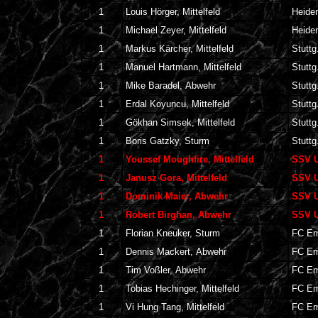
1
Louis Hörger, Mittelfeld
Heide
1
Michael Zeyer, Mittelfeld
Heide
1
Markus Kärcher, Mittelfeld
Stuttg
1
Manuel Hartmann, Mittelfeld
Stuttg
1
Mike Baradel, Abwehr
Stuttg
1
Erdal Koyuncu, Mittelfeld
Stuttg
1
Gökhan Simsek, Mittelfeld
Stuttg
1
Boris Gatzky, Sturm
Stuttg
1
Youssef Moughfire, Mittelfeld
SSV U
1
Janusz Gora, Mittelfeld
SSV U
1
Dominik Maier, Abwehr
SSV U
1
Robert Birghan, Abwehr
SSV U
1
Florian Kneuker, Sturm
FC Em
1
Dennis Mackert, Abwehr
FC Em
1
Tim Voßler, Abwehr
FC Em
1
Tobias Hechinger, Mittelfeld
FC Em
1
Vi Hung Tang, Mittelfeld
FC Em