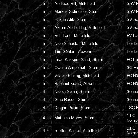
5
Andreas Rill, Mittelfeld
SSV R
5
Markus Schneider, Sturm
SSV R
5
Hakan Atik, Sturm
SV Sa
5
Akram Abdel-Hag, Mittelfeld
SV Sa
5
Rolf Lang, Mittelfeld
FV La
5
Nico Schuska, Mittelfeld
Heide
5
Tim Göhlert, Abwehr
Heide
5
Imad Kassem-Saad, Sturm
FC Em
5
Owusu Ampomah, Sturm
SC Fre
5
Viktor Göhring, Mittelfeld
FC Nö
5
Raphael Krauß, Abwehr
FC Nö
4
Nicola Spina, Sturm
Sonne
4
Gino Russo, Sturm
Sonne
4
Dragan Paljic, Sturm
TSG H
1.FC
4
Matthias Morys, Sturm
Norm
1.FC
4
Steffen Kaiser, Mittelfeld
Norm