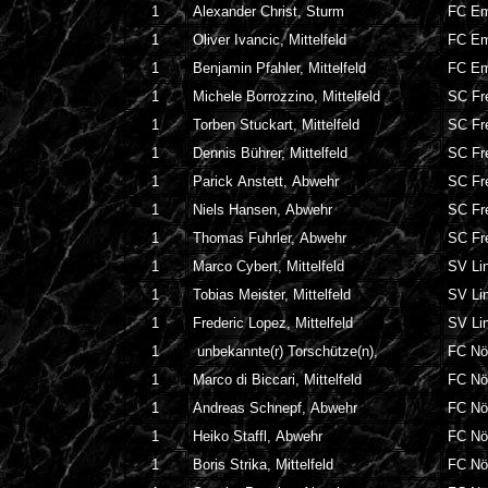
1
Alexander Christ, Sturm
FC Em
1
Oliver Ivancic, Mittelfeld
FC Em
1
Benjamin Pfahler, Mittelfeld
FC Em
1
Michele Borrozzino, Mittelfeld
SC Fre
1
Torben Stuckart, Mittelfeld
SC Fre
1
Dennis Bührer, Mittelfeld
SC Fre
1
Parick Anstett, Abwehr
SC Fre
1
Niels Hansen, Abwehr
SC Fre
1
Thomas Fuhrler, Abwehr
SC Fre
1
Marco Cybert, Mittelfeld
SV Li
1
Tobias Meister, Mittelfeld
SV Li
1
Frederic Lopez, Mittelfeld
SV Li
1
unbekannte(r) Torschütze(n),
FC Nö
1
Marco di Biccari, Mittelfeld
FC Nö
1
Andreas Schnepf, Abwehr
FC Nö
1
Heiko Staffl, Abwehr
FC Nö
1
Boris Strika, Mittelfeld
FC Nö