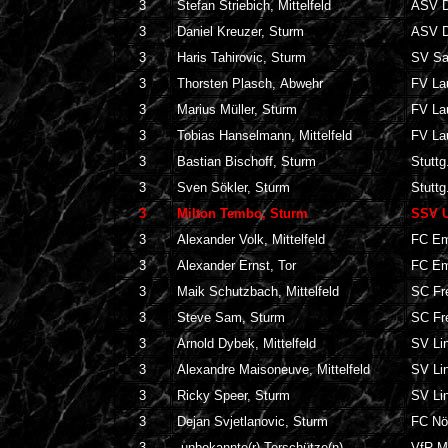
3
Stefan Striebich, Mittelfeld
ASV D
3
Daniel Kreuzer, Sturm
ASV D
3
Haris Tahirovic, Sturm
SV Sa
3
Thorsten Plasch, Abwehr
FV La
3
Marius Müller, Sturm
FV La
3
Tobias Hanselmann, Mittelfeld
FV La
3
Bastian Bischoff, Sturm
Stuttg
3
Sven Sökler, Sturm
Stuttg
3
Milton Tembo, Sturm
SSV U
3
Alexander Volk, Mittelfeld
FC Em
3
Alexander Ernst, Tor
FC Em
3
Maik Schutzbach, Mittelfeld
SC Fre
3
Steve Sam, Sturm
SC Fre
3
Arnold Dybek, Mittelfeld
SV Li
3
Alexandre Maisoneuve, Mittelfeld
SV Li
3
Ricky Speer, Sturm
SV Li
3
Dejan Svjetlanovic, Sturm
FC Nö
3
unbekannte(r) Torschütze(n),
VfR M