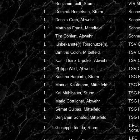
2
Benjamin Ipolt, Sturm
VfR M
1
Dominik Rometsch, Sturm
Sonne
1
Dennis Grab, Abwehr
Sonne
1
Matthias Franz, Mittelfeld
Sonne
1
Tim Göhlert, Abwehr
Sonne
1
unbekannte(r) Torschütze(n),
TSV C
1
Dimitris Colon, Mittelfeld
TSV C
1
Karl - Heinz Brückel, Abwehr
TSV C
1
Philipp Wolf, Abwehr
TSV C
1
Sascha Harbarth, Sturm
TSG H
1
Manuel Kaufmann, Mittelfeld
TSG H
1
Kai Mühlbauer, Sturm
TSG H
1
Mario Göttlicher, Abwehr
TSG H
1
Serhat Gülbas, Mittelfeld
TSG H
1
Benjamin Schäfer, Mittelfeld
TSG H
1.FC
1
Gioseppe Iorfida, Sturm
Norm
1.FC