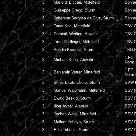
3
Mario di Biccari, Mittelfeld
Sonne
3
Guiseppe Greco, Sturm
Sonne
3
Jefferson Barbosa da Cruz, Sturm
Sonne
3
Taner Koc, Mittelfeld
TSV C
3
Dominik Werling, Abwehr
TSV C
3
Timo Dörflinger, Mittelfeld
TSV C
3
Abedin Krasniqi, Sturm
TSG H
1.FC
3
Michael Kuhn, Abwehr
Norm
1.FC
3
Benjamin Vetter, Mittelfeld
Norm
3
Gilles Ekoto-Ekoto, Sturm
SVW 
3
Manuel Waidmann, Mittelfeld
SSV R
3
Ewald Beskid, Sturm
SSV R
3
Ilker Aybar, Abwehr
SSV R
3
Jochen Weigl, Mittelfeld
SSV R
3
Mallam Yahaya, Sturm
ASV D
3
Edin Tahunic, Sturm
ASV D