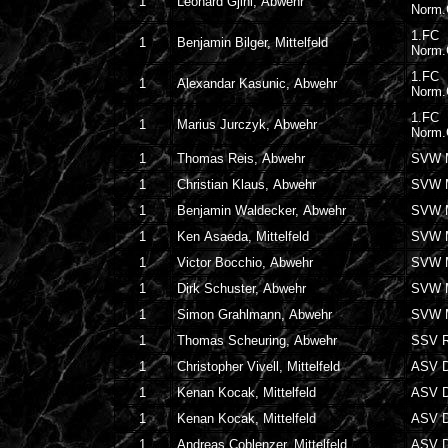
1
Leonard Gjini, Abwehr
Norm
1.FC
1
Benjamin Bilger, Mittelfeld
Norm
1.FC
1
Alexandar Kasunic, Abwehr
Norm
1.FC
1
Marius Jurczyk, Abwehr
Norm
1
Thomas Reis, Abwehr
SVW 
1
Christian Klaus, Abwehr
SVW 
1
Benjamin Waldecker, Abwehr
SVW 
1
Ken Asaeda, Mittelfeld
SVW 
1
Victor Bocchio, Abwehr
SVW 
1
Dirk Schuster, Abwehr
SVW 
1
Simon Grahlmann, Abwehr
SVW 
1
Thomas Scheuring, Abwehr
SSV R
1
Christopher Vivell, Mittelfeld
ASV D
1
Kenan Kocak, Mittelfeld
ASV D
1
Kenan Kocak, Mittelfeld
ASV D
1
Andreas Coblenzer, Mittelfeld
ASV D