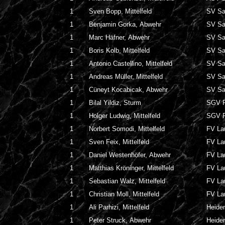
1
Sven Bopp, Mittelfeld
SV Sa
1
Benjamin Gorka, Abwehr
SV Sa
1
Marc Häfner, Abwehr
SV Sa
1
Boris Kolb, Mittelfeld
SV Sa
1
Antonio Castellino, Mittelfeld
SV Sa
1
Andreas Müller, Mittelfeld
SV Sa
1
Cüneyt Kocabicak, Abwehr
SV Sa
1
Bilal Yildiz, Sturm
SGV F
1
Holger Ludwig, Mittelfeld
SGV F
1
Norbert Somodi, Mittelfeld
FV La
1
Sven Feix, Mittelfeld
FV La
1
Daniel Westenhöfer, Abwehr
FV La
1
Matthias Kröninger, Mittelfeld
FV La
1
Sebastian Walz, Mittelfeld
FV La
1
Christian Moll, Mittelfeld
FV La
1
Ali Parhizi, Mittelfeld
Heide
1
Peter Struck, Abwehr
Heide