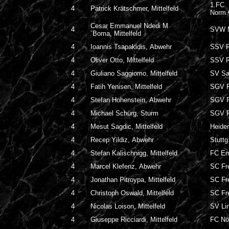
1.FC
4
Patrick Krätschmer, Mittelfeld
Norm
Cesar Emmanuel Ndedi M
4
SVW 
´Boma, Mittelfeld
4
Ioannis Tsapakidis, Abwehr
SSV R
4
Oliver Otto, Mittelfeld
SSV R
4
Giuliano Saggiomo, Mittelfeld
SV Sa
4
Fatih Yenisen, Mittelfeld
SGV F
4
Stefan Hohenstein, Abwehr
SGV F
4
Michael Schürg, Sturm
SGV F
4
Mesut Sagdic, Mittelfeld
Heide
4
Recep Yildiz, Abwehr
Stuttg
4
Stefan Kalischnigg, Mittelfeld
FC Em
4
Marcel Klefenz, Abwehr
SC Fre
4
Jonathan Pitroypa, Mittelfeld
SC Fre
4
Christoph Oswald, Mittelfeld
SC Fre
4
Nicolas Loison, Mittelfeld
SV Li
4
Giuseppe Ricciardi, Mittelfeld
FC Nö