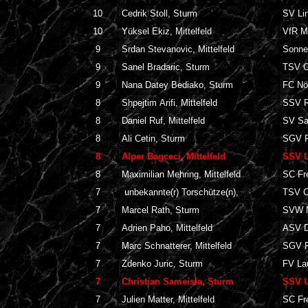
10
Cedrik Stoll, Sturm
SV Li
10
Yüksel Ekiz, Mittelfeld
VfR M
9
Srdan Stevanovic, Mittelfeld
Sonne
9
Sanel Bradaric, Sturm
TSV C
9
Nana Datey Bediako, Sturm
FC Nö
8
Shpejtim Arifi, Mittelfeld
SSV R
8
Daniel Ruf, Mittelfeld
SV Sa
8
Ali Cetin, Sturm
SGV F
8
Alper Bagceci, Mittelfeld
SSV U
8
Maximilian Mehring, Mittelfeld
SC Fre
7
unbekannte(r) Torschütze(n),
TSV C
7
Marcel Rath, Sturm
SVW 
7
Adrien Paho, Mittelfeld
ASV D
7
Marc Schnatterer, Mittelfeld
SGV F
7
Zdenko Juric, Sturm
FV La
7
Christian Sameisla, Sturm
SSV U
7
Julien Matter, Mittelfeld
SC Fre