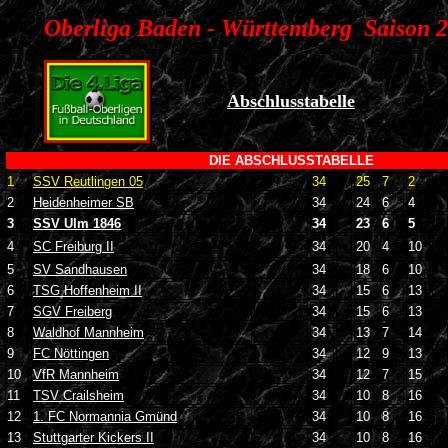
Oberliga Baden - Württemberg Saison 
Abschlusstabelle
DIE ABSCHLUSSTABELLE
1
SSV Reutlingen 05
34
25
7
2
2
Heidenheimer SB
34
24
6
4
3
SSV Ulm 1846
34
23
6
5
4
SC Freiburg II
34
20
4
10
5
SV Sandhausen
34
18
6
10
6
TSG Hoffenheim II
34
15
6
13
7
SGV Freiberg
34
15
6
13
8
Waldhof Mannheim
34
13
7
14
9
FC Nöttingen
34
12
9
13
10
VfR Mannheim
34
12
7
15
11
TSV Crailsheim
34
10
8
16
12
1. FC Normannia Gmünd
34
10
8
16
13
Stuttgarter Kickers II
34
10
8
16