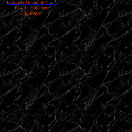
Interview Donau 3FM mit
Fan-Rat Sprecher
Udo Mayer