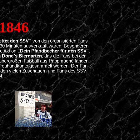
1846
ettet den SSV“
von den organisierten Fans
n 30 Minuten ausverkauft waren. Besonderen
ie Aktion
„Dein Pfandbecher für den SSV“
,
n
Done`s Biergarten
, das die Fans bei der
 übergroßen Fußball aus Pappmaché fanden
Treuhandkonto gesammelt werden. Der Fan-
uch den vielen Zuschauern und Fans des SSV
M.