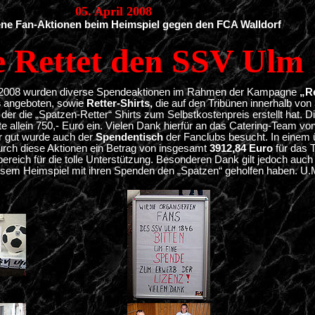
05. April 2008
ne Fan-Aktionen beim Heimspiel gegen den FCA Walldorf
Rettet den SSV Ulm 
4.2008 wurden diverse Spendeaktionen im Rahmen der Kampagne
„R
s
angeboten, sowie
Retter-Shirts,
die auf den Tribünen innerhalb vo
 der die „Spatzen-Retter“ Shirts zum Selbstkostenpreis erstellt hat. D
allein 750,- Euro ein. Vielen Dank hierfür an das Catering-Team vo
r gut wurde auch der
Spendentisch
der Fanclubs besucht. In einem
rch diese Aktionen ein Betrag von insgesamt
3912,84 Euro
für das 
nbereich für die tolle Unterstützung. Besonderen Dank gilt jedoch a
iesem Heimspiel mit ihren Spenden den „Spatzen“ geholfen haben. U.