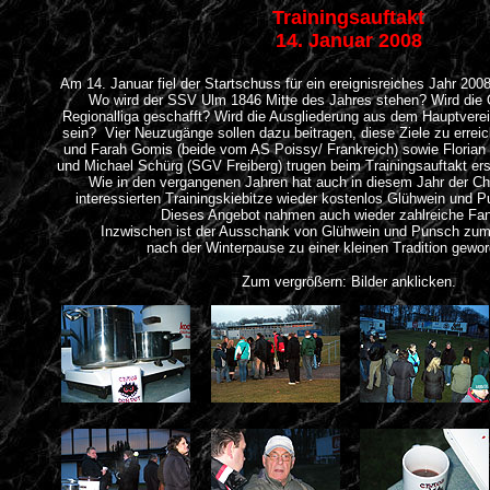
Trainingsauftakt
14. Januar 2008
Am 14. Januar fiel der Startschuss für ein ereignisreiches Jahr 200
Wo wird der SSV Ulm 1846 Mitte des Jahres stehen? Wird die Qu
Regionalliga geschafft? Wird die Ausgliederung aus dem Hauptvere
sein? Vier Neuzugänge sollen dazu beitragen, diese Ziele zu errei
und Farah Gomis (beide vom AS Poissy/ Frankreich) sowie Florian 
und Michael Schürg (SGV Freiberg) trugen beim Trainingsauftakt ers
Wie in den vergangenen Jahren hat auch in diesem Jahr der Ch
interessierten Trainingskiebitze wieder kostenlos Glühwein und
Dieses Angebot nahmen auch wieder zahlreiche Fan
Inzwischen ist der Ausschank von Glühwein und Punsch zum 
nach der Winterpause zu einer kleinen Tradition gewo
Zum vergrößern: Bilder anklicken.